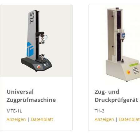
Universal
Zug- und
Zugprüfmaschine
Druckprüfgerät 
Tensile Tester
MTE-1L
TH-3
Anzeigen
|
Datenblatt
Anzeigen
|
Datenblat