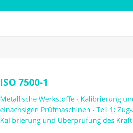
Branchen
Normen
Papier - Zellstoff
AFERA
Karton - Pappe
DIN
Folie - Flexible Verpackungen
EDANA
Kleben - Coating - Converting
FINAT FT
ISO 7500-1
Navigation
est
Nonwoven - Textil
ISTA Verp
überspringen
Transportsimulation
PSTC
Metallische Werkstoffe - Kalibrierung u
einachsigen Prüfmaschinen - Teil 1: Zu
Kalibrierung und Überprüfung des Kraf