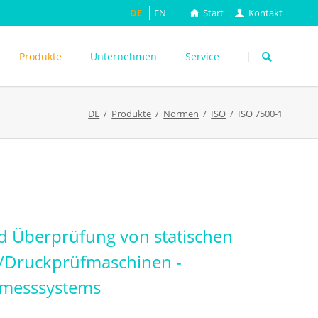
DE
EN
Start
Kontakt
Navigation
überspringen
Produkte
Unternehmen
Service
DE
Produkte
Normen
ISO
ISO 7500-1
ASTM
DIN EN
FEFCO
M
ISO
ackungsprüfung
TAPPI
WEITERE
nd Überprüfung von statischen
g-/Druckprüfmaschinen -
tmesssystems