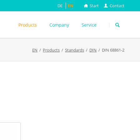
DE
EN
Start
Contact
Skip
navigation
Products
Company
Service
s
EN
Products
Standards
DIN
DIN 68861-2
ASTM
DIN EN
FEFCO
M
ISO
ackungsprüfung
TAPPI
WEITERE