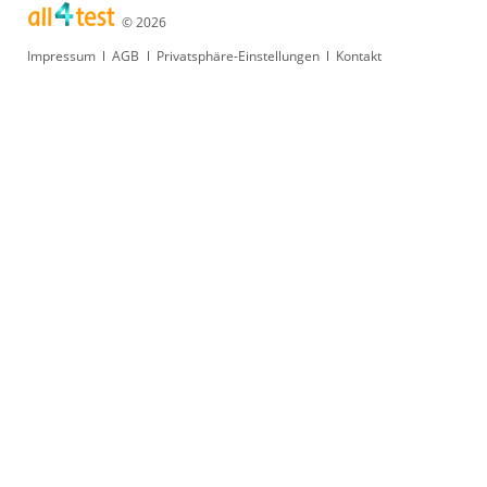
© 2026
Navigation
Impressum
AGB
Privatsphäre-Einstellungen
Kontakt
überspringen