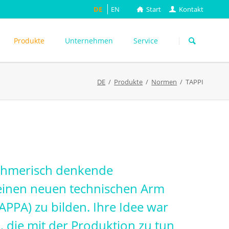
DE
EN
Start
Kontakt
Navigation
überspringen
Produkte
Unternehmen
Service
DE
Produkte
Normen
TAPPI
ASTM
DIN EN
FEFCO
M
ISO
ackungsprüfung
TAPPI
WEITERE
nehmerisch denkende
 einen neuen technischen Arm
APPA) zu bilden. Ihre Idee war
 die mit der Produktion zu tun