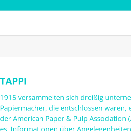
Branchen
Normen
Papier - Zellstoff
AFERA
Karton - Pappe
DIN
Folie - Flexible Verpackungen
EDANA
Kleben - Coating - Converting
FINAT FT
TAPPI
Navigation
est
Nonwoven - Textil
ISTA Verp
überspringen
Transportsimulation
PSTC
1915 versammelten sich dreißig unter
Papiermacher, die entschlossen waren,
der American Paper & Pulp Association (
es, Informationen über Angelegenheiten,