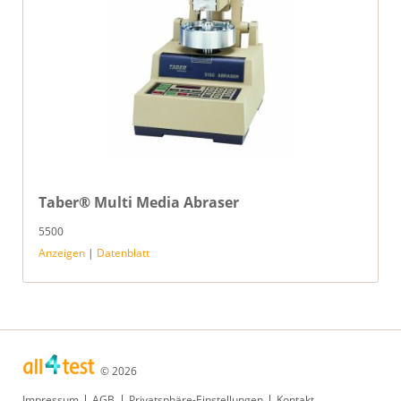
Taber® Multi Media Abraser
5500
Anzeigen
|
Datenblatt
© 2026
Navigation
Impressum
AGB
Privatsphäre-Einstellungen
Kontakt