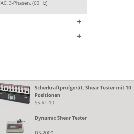
C, 3-Phasen, (60 Hz)
cht ablesbare 0,5" (1 cm) LCD-Timer-
eige, die die Zeit in Schritten von 1/10
ute anzeigt
riebstemperaturbereich der Timerbox 32°
0° F (0° - 70° C)
 Timerbox hat eine universelle
gangsspannung von 85-265 VAC (50/60 Hz)
ionales Thermoelement-Zubehör zeichnet
lertemperatur auf
en
Scherkraftprüfgerät, Shear Tester mit 10
Positionen
SS-RT-10
Dynamic Shear Tester
DS-2000