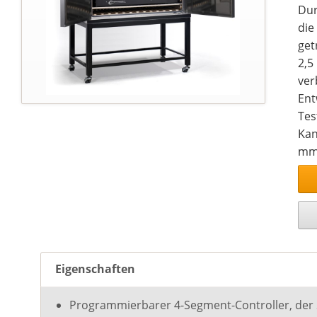
Dur
die
get
2,5
ver
Ent
Tes
Kan
mm 
Mec
wer
1.0
Ver
Ben
Das
Eigenschaften
Sta
mar
Programmierbarer 4-Segment-Controller, de
Sch