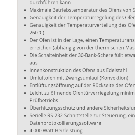
durchführen kann
Mit
Maximale Betriebstemperatur des Ofens von 5
Ben
Genauigkeit der Temperaturregelung des Ofens 
90°
Genauigkeit der Temperaturverteilung des Ofen
Bet
260°C)
Sch
Der Ofen ist in der Lage, einen Temperaturanst
Die
erreichen (abhängig von der thermischen Mas
g a
Die Schalteinheit der 30-Bank-Schere füllt e
Für
aus
ist
Innenkonstruktion des Ofens aus Edelstahl
erf
Umluftofen mit Zwangsumlauf (Konvektion)
Das
Entlüftungsöffnung auf der Rückseite des Ofe
Sch
Leicht zu öffnende Ofentürverriegelung minim
bet
Prüfbetriebs
Überhitzungsschutz und andere Sicherheitsfun
Serielle RS-232-Schnittstelle zur Steuerung, e
Tim
Datenprotokollierungssoftware
4.000 Watt Heizleistung
Kom