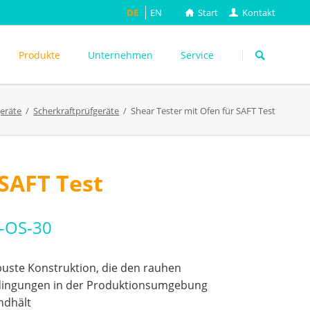
DE
EN
Start
Kontakt
Navigation
überspringen
Produkte
Unternehmen
Service
geräte
Scherkraftprüfgeräte
Shear Tester mit Ofen für SAFT Test
ASTM
DIN EN
FEFCO
M
ISO
 SAFT Test
ackungsprüfung
TAPPI
WEITERE
-OS-30
uste Konstruktion, die den rauhen
ingungen in der Produktionsumgebung
ndhält