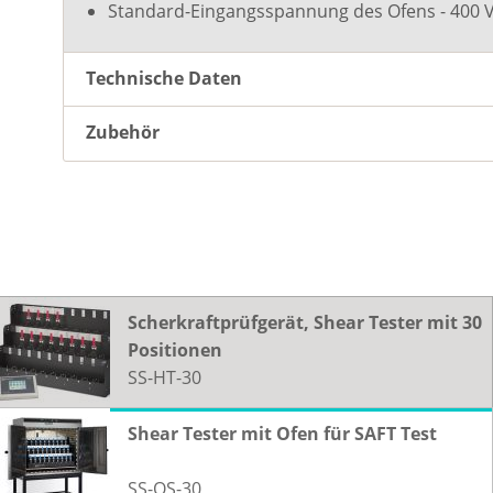
Standard-Eingangsspannung des Ofens - 400 VA
Lei
Anz
Min
Technische Daten
Bet
- 15
Zubehör
Die
Ein
Opt
Feh
Scherkraftprüfgerät, Shear Tester mit 30
Of
Positionen
SS-HT-30
Shear Tester mit Ofen für SAFT Test
SS-OS-30