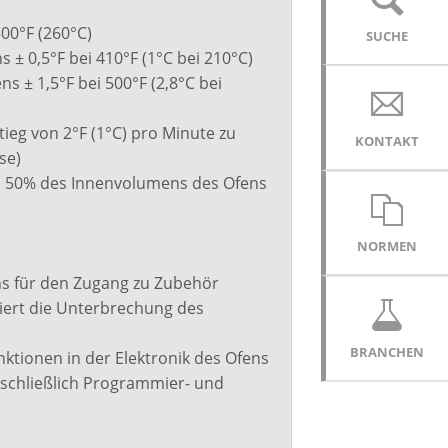
 dem verstellbaren Winkelgestell kann der
00°F (260°C)
SUCHE
utzer den Prüfwinkel leicht von 178° auf
± 0,5°F bei 410°F (1°C bei 210°C)
 ändern
s ± 1,5°F bei 500°F (2,8°C bei
riebstemperaturbereich des
erengestells 20° - 400° F (-6° - 204° C)
ieg von 2°F (1°C) pro Minute zu
 Schere ist für Gewichte von 100 g bis 1000
KONTAKT
se)
usgelegt.
twa 50% des Innenvolumens des Ofens
 alle Gewichte, die größer als 1000 g sind,
 das Zubehör S-EXT (Shear Extension)
orderlich.
NORMEN
 größte Gewicht, das sicher mit dem
ns für den Zugang zu Zubehör
erenständer verwendet werden kann,
iert die Unterbrechung des
rägt 3000 g.
BRANCHEN
ktionen in der Elektronik des Ofens
inschließlich Programmier- und
er-Box
pakt und einfach zu bedienen