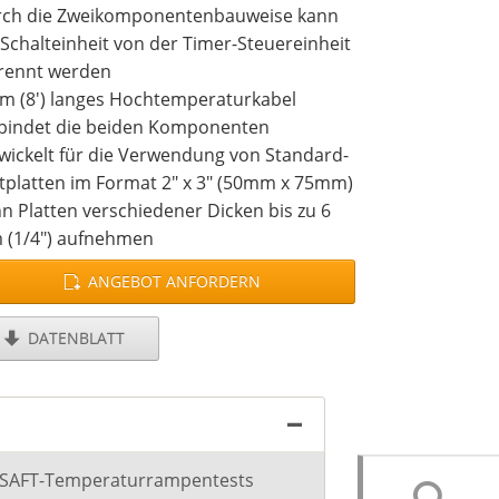
ch die Zweikomponentenbauweise kann
 Schalteinheit von der Timer-Steuereinheit
rennt werden
 m (8') langes Hochtemperaturkabel
bindet die beiden Komponenten
wickelt für die Verwendung von Standard-
tplatten im Format 2" x 3" (50mm x 75mm)
n Platten verschiedener Dicken bis zu 6
(1/4") aufnehmen
hanische Schalter können so kalibriert
ANGEBOT ANFORDERN
den, dass sie bei Gewichten von 100 bis
00 Gramm auslösen
DATENBLATT
stellbare Füße ermöglichen es dem
utzer, die Testebene zu nivellieren
 Plattengestell ist für die
ndardneigung von 178° nach hinten
kiert, wie sie von den meisten
r SAFT-Temperaturrampentests
ertestmethoden vorgeschrieben wird.