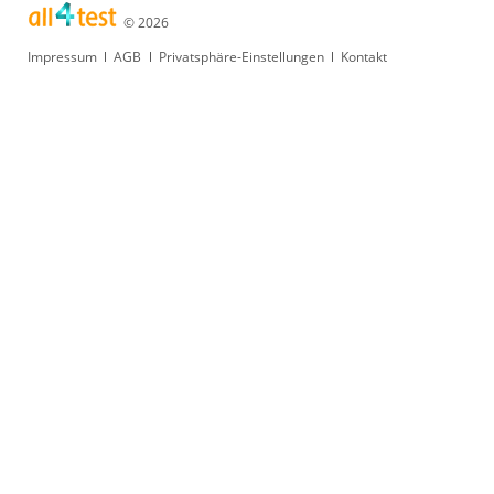
© 2026
Navigation
Impressum
AGB
Privatsphäre-Einstellungen
Kontakt
überspringen