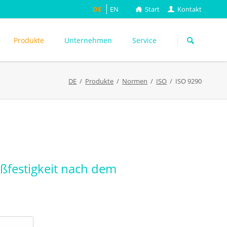
DE
EN
Start
Kontakt
Navigation
überspringen
Produkte
Unternehmen
Service
DE
Produkte
Normen
ISO
ISO 9290
ASTM
DIN EN
FEFCO
M
ISO
ackungsprüfung
TAPPI
WEITERE
ißfestigkeit nach dem