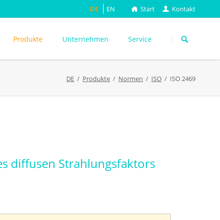
DE
EN
Start
Kontakt
Navigation
überspringen
Produkte
Unternehmen
Service
DE
Produkte
Normen
ISO
ISO 2469
ASTM
DIN EN
FEFCO
M
ISO
ackungsprüfung
TAPPI
WEITERE
es diffusen Strahlungsfaktors