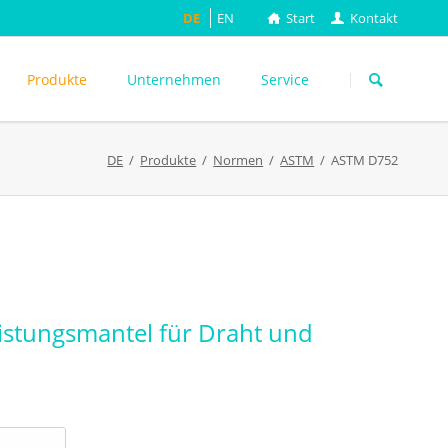
DE
EN
Start
Kontakt
Navigation
überspringen
Produkte
Unternehmen
Service
DE
Produkte
Normen
ASTM
ASTM D752
ASTM
DIN EN
FEFCO
M
ISO
ackungsprüfung
TAPPI
WEITERE
eistungsmantel für Draht und