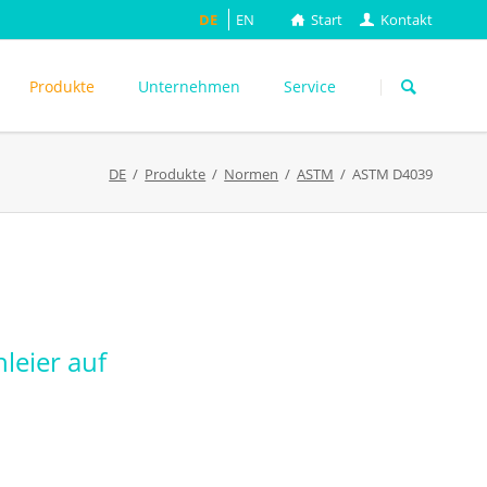
DE
EN
Start
Kontakt
Navigation
überspringen
Produkte
Unternehmen
Service
DE
Produkte
Normen
ASTM
ASTM D4039
ASTM
DIN EN
FEFCO
M
ISO
ackungsprüfung
TAPPI
WEITERE
leier auf