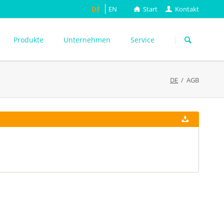
DE
EN
Start
Kontakt
Navigation
überspringen
Produkte
Unternehmen
Service
DE
AGB
ASTM
DIN EN
FEFCO
M
ISO
ackungsprüfung
TAPPI
WEITERE