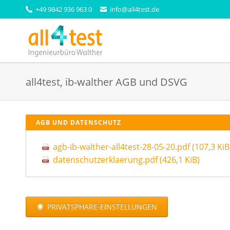
+49 9842 936 963 0
info@all4test.de
SUCHEN
Produktgruppen
all4test, ib-walther AGB und DSVG
Probenvorbereitung
Dickenmesser
Coater - Laminator
Klebkraftprüfgeräte
Mechanische Prüfung
Burst - Leak
AGB UND DATENSCHUTZ
Glätte und Luftdurchlässigkeit
Abrieb - Verschleiß
Zug - Druck Prüfgeräte
Vibration - Schock - Fallt
agb-ib-walther-all4test-28-05-20.pdf
(107,3 KiB
Kraft - Drehmoment
Röntgenfluoreszenz
datenschutzerklaerung.pdf
(426,1 KiB)
Auftragsgewicht
Laborzubehör
PRIVATSPHÄRE-EINSTELLUNGEN