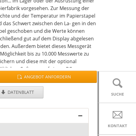
ton... im Lager oder der Ausrüstung einer
ierfabrik vorgesehen. Zur Messung der
chte und der Temperatur im Papierstapel
d das Schwert zwischen den La- gen in den
pel geschoben und die Werte können
chließend gut auf dem Display abgelesen
den. Außerdem bietet dieses Messgerät
 Möglichkeit bis zu 10.000 Messwerte zu
ichern und diese mit der optional
ältlichen Software auf einem PC
werten. Das Hygrometer wird additional
ANGEBOT ANFORDERN
 Kalibrierstandards zur genauen
alibrierung im Betriebslabor versendet.
DATENBLATT
SUCHE
 Gerät ist hervorragend geeignet zur
ittlung von Korrelationen zwischen
oluter Feuchte am Tambour der
iermaschine und der relativen Feuchte im
KONTAKT
ier auf der Palette oder im Lager.