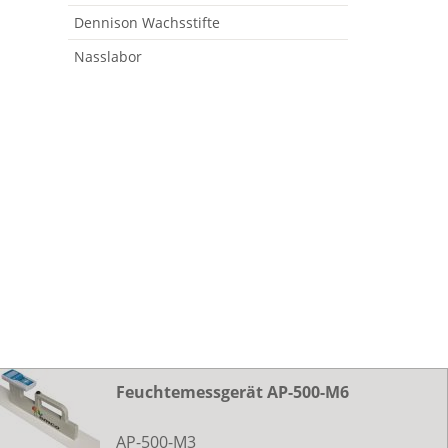
Dennison Wachsstifte
Nasslabor
Feuchtemessgerät AP-500-M6
AP-500-M3